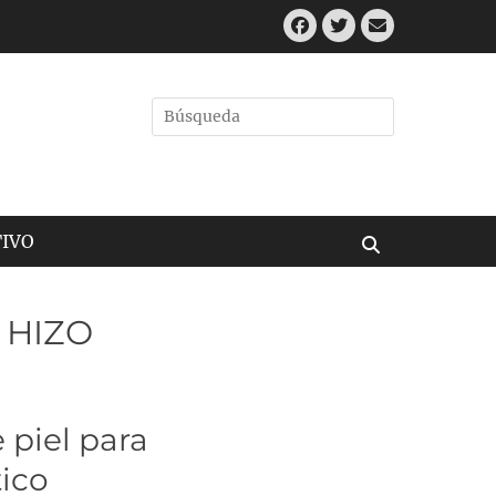
Facebook
Twitter
Correo
electrónic
Buscar
por:
IVO
Buscar
 HIZO
 piel para
tico