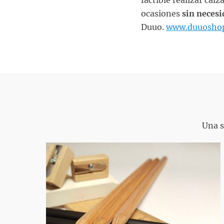
factible realizar cal
ocasiones
sin necesi
Duuo.
www.duuosho
Una s