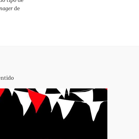
do tipo de
nager
de
entido