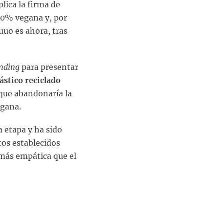
plica la firma de
0% vegana y, por
uuo es ahora, tras
nding
para presentar
ástico reciclado
 que abandonaría la
egana.
 etapa y ha sido
tos establecidos
más empática que el