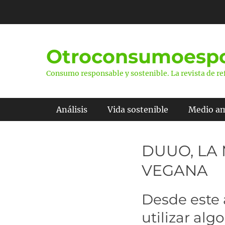
Saltar
al
contenido
Otroconsumoespo
Consumo responsable y sostenible. La revista de ref
Menú principal
Análisis
Vida sostenible
Medio a
DUUO, LA
VEGANA
Desde este 
utilizar alg