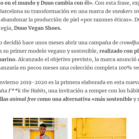
o en el mundo y Duuo cambia con él».
Con esta frase, ex
 Barcelona su transformación en una marca de
sneakers
10
e abandonar la producción de piel «por razones éticas». D
tegia,
Duuo Vegan Shoes.
o decidió hace unos meses abrir una campaña de
crowdfu
a su primer modelo vegano y sostenible,
realizado con pl
marino.
Alcanzado el objetivo previsto, la marca anunció
 lanzaría en pocos meses una colección completa 100% v
nvierno 2019-2020 es la primera elaborada en esta nueva
aña
F**k the Habits,
una invitación a romper con los hábi
llas
animal free
como una alternativa «más sostenible
y 