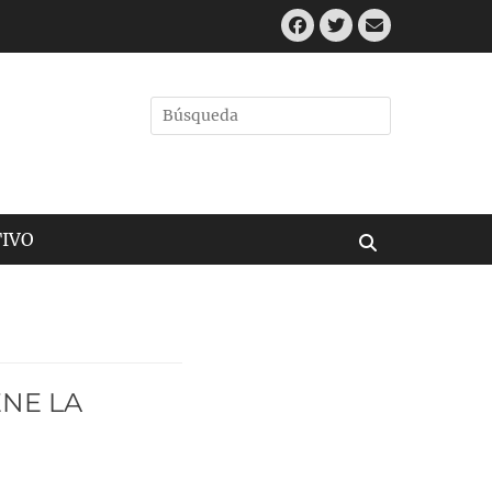
Facebook
Twitter
Correo
electrónic
Buscar
por:
IVO
Buscar
ENE LA