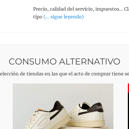
u
Precio, calidad del servicio, impuestos… Cl
b
l
tipo
(… sigue leyendo)
i
c
a
d
o
e
CONSUMO ALTERNATIVO
l
elección de tiendas en las que el acto de comprar tiene s