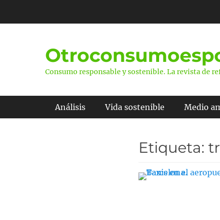
Saltar
al
contenido
Otroconsumoespo
Consumo responsable y sostenible. La revista de ref
Menú principal
Análisis
Vida sostenible
Medio a
Etiqueta:
t