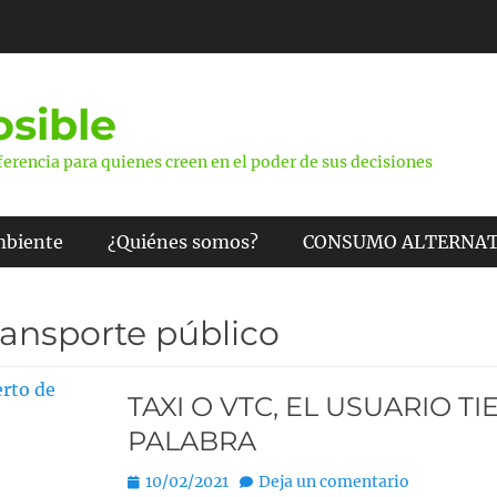
sible
erencia para quienes creen en el poder de sus decisiones
mbiente
¿Quiénes somos?
CONSUMO ALTERNAT
ransporte público
TAXI O VTC, EL USUARIO TI
PALABRA
P
10/02/2021
Deja un comentario