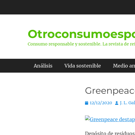
Saltar
al
contenido
Otroconsumoespo
Consumo responsable y sostenible. La revista de ref
Menú principal
Análisis
Vida sostenible
Medio a
Greenpeac
P
12/12/2020
A
J. L. G
u
u
b
t
l
o
i
r
Depósito de residuos 