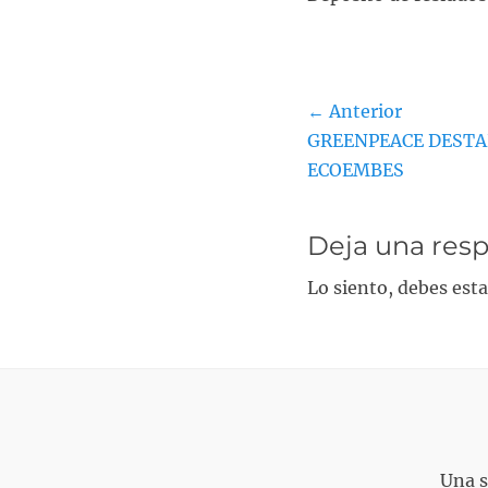
c
a
d
o
Navegació
e
← Anterior
l
Entrada
GREENPEACE DESTA
de
anterior:
ECOEMBES
entradas
Deja una res
Lo siento, debes est
Una s