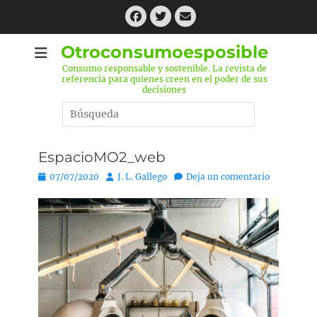
Saltar
Facebook
Twitter
Correo
al
electrónico
contenido
Otroconsumoesposible
Consumo responsable y sostenible. La revista de
referencia para quienes creen en el poder de sus
decisiones
Buscar
por:
EspacioMO2_web
P
07/07/2020
A
J. L. Gallego
Deja un comentario
u
u
b
t
l
o
i
r
c
a
d
o
e