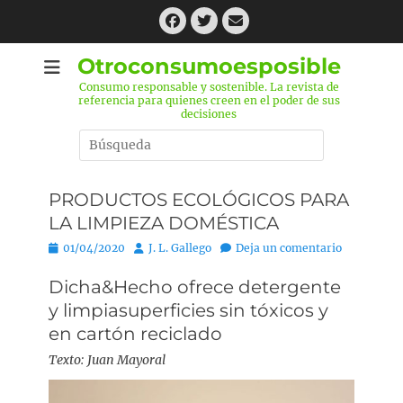
Saltar
Facebook
Twitter
Correo
al
electrónico
contenido
Otroconsumoesposible
Consumo responsable y sostenible. La revista de
referencia para quienes creen en el poder de sus
decisiones
Buscar
por:
PRODUCTOS ECOLÓGICOS PARA
LA LIMPIEZA DOMÉSTICA
P
01/04/2020
A
J. L. Gallego
Deja un comentario
u
u
Dicha&Hecho ofrece detergente
b
t
l
o
y limpiasuperficies sin tóxicos y
i
r
en cartón reciclado
c
a
Texto: Juan Mayoral
d
o