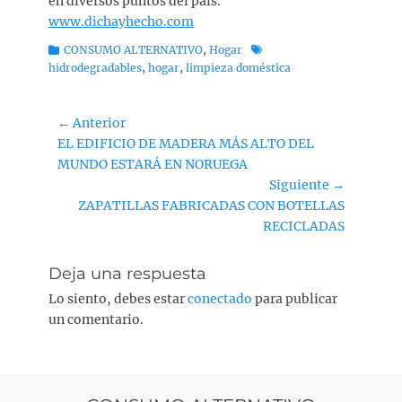
en diversos puntos del país.
www.dichayhecho.com
C
CONSUMO ALTERNATIVO
,
Hogar
E
a
hidrodegradables
,
hogar
,
limpieza doméstica
t
t
i
e
q
Navegación
g
← Anterior
u
o
e
Entrada
EL EDIFICIO DE MADERA MÁS ALTO DEL
de
r
t
anterior:
MUNDO ESTARÁ EN NORUEGA
entradas
í
a
Siguiente →
a
s
Siguiente
ZAPATILLAS FABRICADAS CON BOTELLAS
s
entrada:
RECICLADAS
Deja una respuesta
Lo siento, debes estar
conectado
para publicar
un comentario.