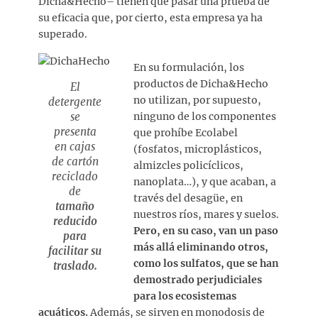
Dicha&Hecho– tienen que pasar una prueba de
su eficacia que, por cierto, esta empresa ya ha
superado.
En su formulación, los
productos de Dicha&Hecho
El
no utilizan, por supuesto,
detergente
se
ninguno de los componentes
presenta
que prohíbe Ecolabel
en cajas
(fosfatos, microplásticos,
de cartón
almizcles policíclicos,
reciclado
nanoplata…), y que acaban, a
de
través del desagüe, en
tamaño
nuestros ríos, mares y suelos.
reducido
Pero, en su caso, van un paso
para
más allá eliminando otros,
facilitar su
como los sulfatos, que se han
traslado.
demostrado perjudiciales
para los ecosistemas
acuáticos.
Además, se sirven en monodosis de